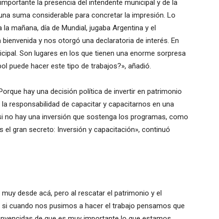
mportante la presencia del intendente municipal y de la
una suma considerable para concretar la impresión. Lo
a mañana, día de Mundial, jugaba Argentina y el
 bienvenida y nos otorgó una declaratoria de interés. En
icipal. Son lugares en los que tienen una enorme sorpresa
ol puede hacer este tipo de trabajos?», añadió.
que hay una decisión política de invertir en patrimonio
 la responsabilidad de capacitar y capacitarnos en una
si no hay una inversión que sostenga los programas, como
es el gran secreto: Inversión y capacitación», continuó
uy desde acá, pero al rescatar el patrimonio y el
se si cuando nos pusimos a hacer el trabajo pensamos que
convencidas de que es muy importante lo que estamos