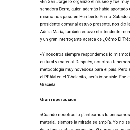
«En San Jorge lo organizó el museo y fue muy i
senadora Berra, quien además había aportado 
mismo nos pasó en Humberto Primo: Sábado a l
presidente comunal estuvo presente, nos dio la
Adelia María, también estuvo el intendente mun
y un gran interrogante acerca de ¿Cómo El Tréb
«Y nosotros siempre respondemos lo mismo: Por
cultural y material. Después, nosotras tenemos
metodología muy novedosa para el país. Pero 
el PEAM en el ‘Chalecito’, sería imposible. Ese 
Graciela.
Gran repercusión
«Cuando nosotras lo planteamos lo pensamos m
material, siempre la mirada se amplía. Yo no 
iba a tener esta repercusión. Sí somos unas 