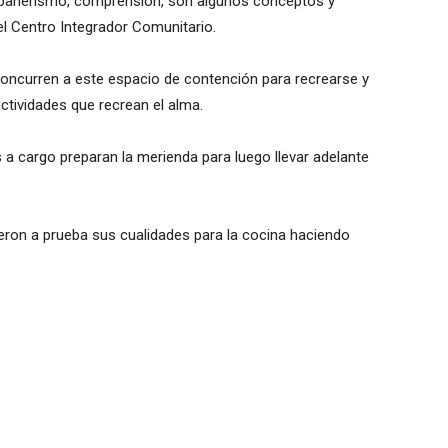
mpañerismo, comprensión, son algunos conceptos y
el Centro Integrador Comunitario.
concurren a este espacio de contención para recrearse y
ividades que recrean el alma.
 a cargo preparan la merienda para luego llevar adelante
eron a prueba sus cualidades para la cocina haciendo