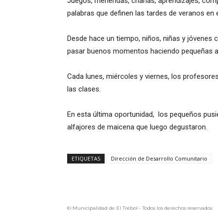
Juegos, meriendas, charlas, aprendizajes, co
palabras que definen las tardes de veranos en 
Desde hace un tiempo, niños, niñas y jóvenes 
pasar buenos momentos haciendo pequeñas act
Cada lunes, miércoles y viernes, los profesores
las clases.
En esta última oportunidad, los pequeños pusi
alfajores de maicena que luego degustaron.
ETIQUETAS
Dirección de Desarrollo Comunitario
© Municipalidad de El Trébol - Todos los derechos reservados