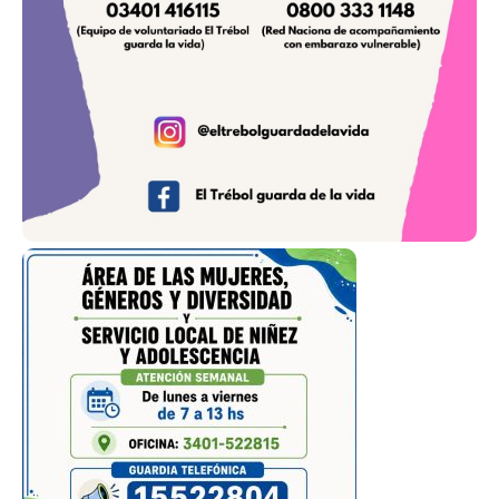
Renault Symbol - Dominio LFM348
Osorio Paola
3401-417867
Renault Sandero - Dominio KEZ725
Sanchez Juan
3401-433331
Renault Logan - Dominio NLK942
Andrada Griselda
Chofer: Gorosito /
Gonzalo Gauna
3401-528583
Fiat Siena - Dominio AC204CE
Sbrascini José María
3401-410403
Toyota Corolla - Dominio OJJ071
Todos los taxis habilitados pueden realizar viajes tanto urbanos como
interurbanos (a excepción de los que figuran sólo como INTERURBANOS)