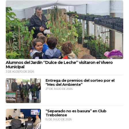
BUENOS AIRES
Sierras de Córdoba
01:05
Lunes, Miércoles y Viernes.
PELLEGRINI - SAN JORGE - SASTRE
Otra
06:00
Lunes a Sábados.
Otra
07:45
Alumnos del Jardín “Dulce de Leche” visitaron el Vivero
Lunes a Sábados.
Municipal
3 DE AGOSTO DE 2026
Otra
11:40
Todos los días.
Entrega de premios del sorteo por el
“Mes del Ambiente”
Otra
27 DE JULIO DE 2026
12:00
Domingos, Lunes y Viernes.
Otra
14:20
Viernes y Domingos.
“Separado no es basura” en Club
Trebolense
15 DE JULIO DE 2026
Otra
15:25
Lunes a Viernes.