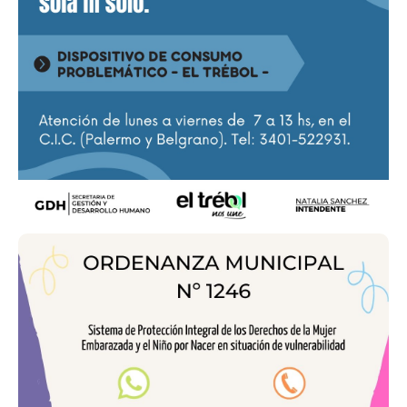
Fiat Cronos - Dominio AF532TT
Turich Jorge
3401-406696
Fiat Cronos - Dominio AG484DF
Pincipi Mónica
Chofer: Rogelio Moreno
3401-436482
Chevrolet Zafira - Dominio JPH196
Hernandez Gustavo
3401-414244
Renault Logan - Dominio NJR029
Vicino René
3401-418011
Volkswagen Voyage - Dominio AA863PA
Vagliente Fernando
3401-525974
Renault Logan - Dominio AD139SC
Díaz Marcelo
3401-499863
Chavrolet Classic - Dominio AA061LQ
Saba Juan Carlos
3401-515182
Renault Logan - Dominio NBD143
Parisi Yamila
Chofer: Victorio Parisi
3401-530930