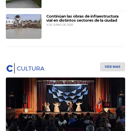
El Norte
09:40
Lunes a viernes.
Continúan las obras de infraestructura
vial en distintos sectores de la ciudad
Transur
4 DE JUNIO DE 2026
10:00
Todos los días.
Bajada en Ruta salvo Sábados, Domingos
y Feriados
Transur
14:20
Todos los días.
Güemes
17:50
Domingos a viernes.
VER MAS
Transur
19:40
Viernes y domingos.
El Norte
22:00
Todos los días.
SAN FRANCISCO
Sierras de Córdoba
03:10
Martes, jueves y sábados.
Sacar pasaje con
anticipación