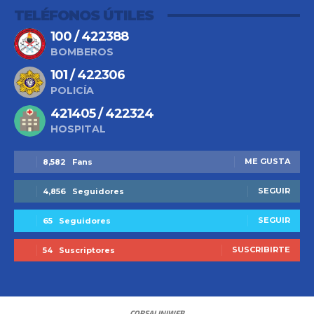
TELÉFONOS ÚTILES
100 / 422388
BOMBEROS
101 / 422306
POLICÍA
421405 / 422324
HOSPITAL
ME GUSTA
8,582
Fans
SEGUIR
4,856
Seguidores
SEGUIR
65
Seguidores
SUSCRIBIRTE
54
Suscriptores
CORSALINIWEB