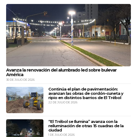
19:40
Domingo a viernes.
Güemes
20:40
Domingos o último día del feriado largo.
SANTA FE
El Norte
06:00
Lunes a sábados.
e intermedias
El Norte
12:00
Lunes, viernes y domingos.
e intermedias
Avanza la renovación del alumbrado led sobre bulevar
América
El Norte
16:30
Lunes a viernes.
30 DE JULIO DE 2026
e intermedias
Continúa el plan de pavimentación:
RAFAELA
avanzan las obras de cordón-cuneta y
ripio en distintos barrios de El Trébol
Güemes
22 DE JULIO DE 2026
07:45
Lunes a sábados.
e intermedias
LAS ROSAS
“El Trébol se Ilumina” avanza con la
reiluminación de otras 15 cuadras de la
ciudad
Transur
05:45
Lunes a sábados.
1 DE JULIO DE 2026