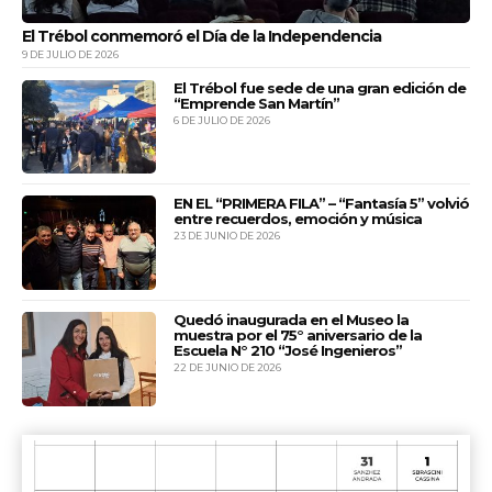
FRONTERA
El Trébol conmemoró el Día de la Independencia
9 DE JULIO DE 2026
Transur
14:20
Viernes y domingos.
El Trébol fue sede de una gran edición de
“Emprende San Martín”
6 DE JULIO DE 2026
EN EL “PRIMERA FILA” – “Fantasía 5” volvió
entre recuerdos, emoción y música
23 DE JUNIO DE 2026
Quedó inaugurada en el Museo la
muestra por el 75° aniversario de la
Escuela N° 210 “José Ingenieros”
22 DE JUNIO DE 2026