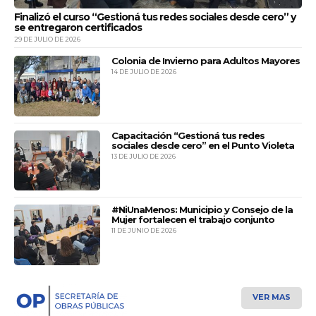
Transur
04:55
Finalizó el curso “Gestioná tus redes sociales desde cero” y
Lunes.
Directo
se entregaron certificados
29 DE JULIO DE 2026
Transur
05:45
Lunes a sábados.
Colonia de Invierno para Adultos Mayores
14 DE JULIO DE 2026
Transur
08:00
Lunes a Viernes.
Directo
Transur
10:05
Capacitación “Gestioná tus redes
Todos los días.
Directo
sociales desde cero” en el Punto Violeta
13 DE JULIO DE 2026
Transur
14:20
Todos los días.
Transur
16:30
#NiUnaMenos: Municipio y Consejo de la
Domingos o último día del feriado largo.
Mujer fortalecen el trabajo conjunto
11 DE JUNIO DE 2026
Transur
16:40
Domingos y feriados.
Güemes
17:50
Domingo a viernes.
VER MAS
Transur