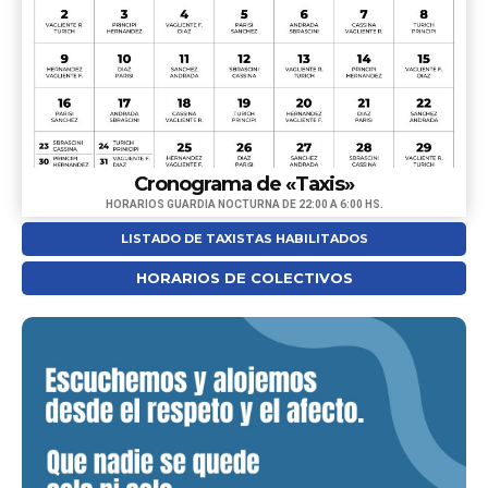
Cronograma de «Taxis»
HORARIOS GUARDIA NOCTURNA DE 22:00 A 6:00 HS.
LISTADO DE TAXISTAS HABILITADOS
Teléfono
Taxista
HORARIOS DE COLECTIVOS
Mazzoni Jorge
3401-436042
Chevrolet Prisma - Dominio: AC245EE
Cassina Eber
3401-649138
Renault Kangoo - Dominio AB964YX
Vagliente Raúl
3401-513239
Chevrolet Spin - Dominio AH226GW
Mora Gerardo
(Viajes Interurbanos)
3401-642466