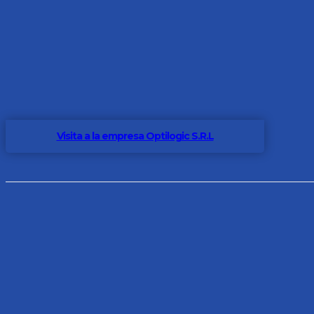
Visita a la empresa Optilogic S.R.L
CARGAR MÁS
Semana de la Lactancia Materna: concientización,
acompañamiento y construcción de redes
Del 1 al 7 de agosto, se conmemoró la Semana Mundial de
la Lactancia Materna, una fecha que busca promover,
proteger y apoyar la...