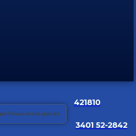
421810
line: https://www.anses.gob.ar/
3401 52-2842