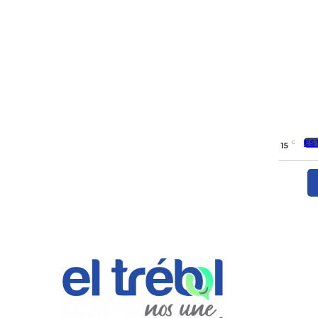
ES
C
15