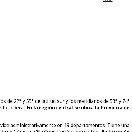
CIVIL
los de 22° y 55° de latitud sur y los meridianos de 53° y 74°
rito Federal.
En la región central se ubica la Provincia de
e divide administrativamente en 19 departamentos. Tiene una
ada de Gómez y Villa Constitución, entre otras.
En la región