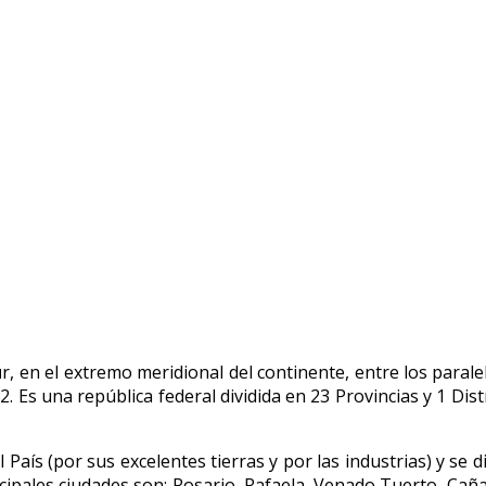
u
r, en el extremo meridional del continente, entre los parale
2. Es una república federal dividida en 23 Provincias y 1 Dist
 País (por sus excelentes tierras y por las industrias) y s
incipales ciudades son: Rosario, Rafaela, Venado Tuerto, Cañ