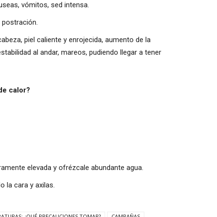
useas, vómitos, sed intensa.
 postración.
abeza, piel caliente y enrojecida, aumento de la
tabilidad al andar, mareos, pudiendo llegar a tener
de calor?
geramente elevada y ofrézcale abundante agua.
 la cara y axilas.
RATURAS: ¿QUÉ PRECAUCIONES TOMAR?
CAMPAÑAS