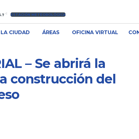
C
ESTACIÓN METEOROLÓGICA
6.7
LA CIUDAD
ÁREAS
OFICINA VIRTUAL
CO
L – Se abrirá la
 la construcción del
eso