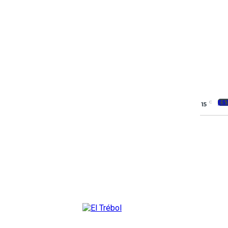
ES
C
15