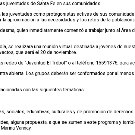
 las juventudes de Santa Fe en sus comunidades.
 las juventudes como protagonistas activas de sus comunidades pa
r la aproximación a las necesidades y los retos de la población 
Ledesma, quien inmediatamente comenzó a trabajar junto al Área 
a, se realizará una reunión virtual, destinada a jóvenes de nuest
yectos, que será el 20 de noviembre.
edes de “Juventud El Trébol” o al teléfono 15591376, para acced
ntra abierta. Los grupos deberán ser conformados por al menos 
lacionadas con las siguientes temáticas:
 sociales, educativas, culturales y de promoción de derechos 
idea, alguna propuesta, a que se sumen a este programa y también
 Marina Vannay.