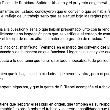
la Planta de Residuos Sólidos Urbanos y el proyecto en general.
sentantes del Estado, concluyeron que el convenio que se había f
el reflejo de un trabajo serio que se ejecutó bajo las reglas pa
a a la cuestión y señaló que habían presentado junto con la rendi
icitamos esa inspección para que se verifique el estado de avan
 el trabajo de estos años en materia de gestión de residuos”.
tal nacional, manifestó: “Venimos en el marco del convenio del 
onando y de la manera en que funciona. Llegar a un lugar y ver q
pecto a lo que tenía que tener está todo impecable, todo perfect
 bien que lo haga con las ciudades que hemos vistos, pero si pu
n.
espera sigan así, y que la gente de El Trébol acompañe el trabaj
 tiene que separar el residuo en origen, que también es su resp
table”, expresó sobre el trabajo y las responsabilidades que t