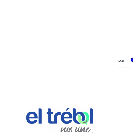
C
12.8