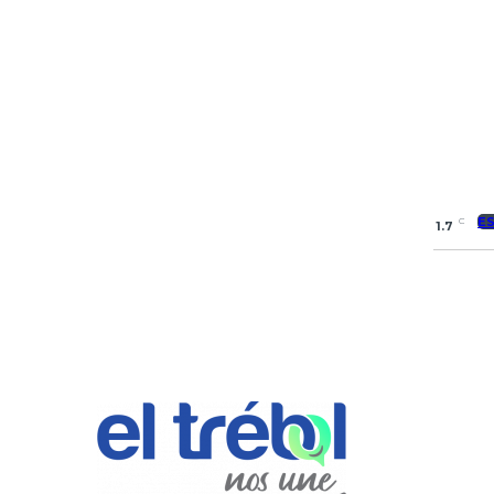
E
C
1.7