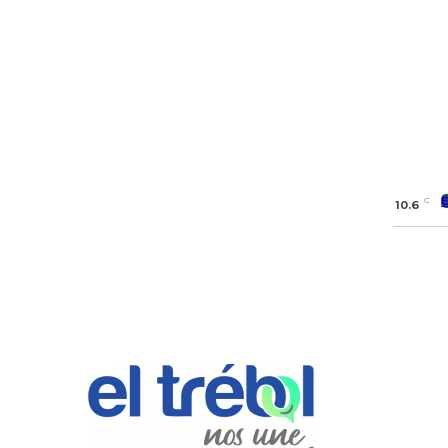
C
10.6