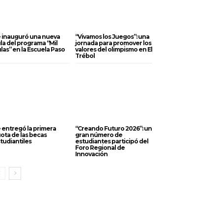
 inauguró una nueva
“Vivamos los Juegos”: una
la del programa “Mil
jornada para promover los
las” en la Escuela Paso
valores del olimpismo en El
Trébol
 entregó la primera
“Creando Futuro 2026”: un
ota de las becas
gran número de
tudiantiles
estudiantes participó del
Foro Regional de
Innovación