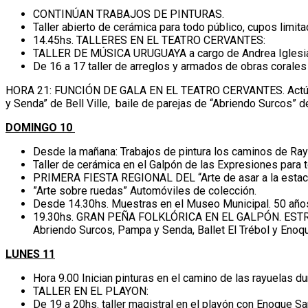
CONTINÚAN TRABAJOS DE PINTURAS.
Taller abierto de cerámica para todo público, cupos limitad
14.45hs. TALLERES EN EL TEATRO CERVANTES:
TALLER DE MÚSICA URUGUAYA a cargo de Andrea Iglesias, 
De 16 a 17 taller de arreglos y armados de obras corales 
HORA 21: FUNCIÓN DE GALA EN EL TEATRO CERVANTES. Actúan “Cor
y Senda” de Bell Ville, baile de parejas de “Abriendo Surcos” de
DOMINGO 10
Desde la mañana: Trabajos de pintura los caminos de Ray
Taller de cerámica en el Galpón de las Expresiones para t
PRIMERA FIESTA REGIONAL DEL “Arte de asar a la estac
”Arte sobre ruedas” Automóviles de colección.
Desde 14.30hs. Muestras en el Museo Municipal. 50 años
19.30hs. GRAN PEÑA FOLKLÓRICA EN EL GALPÓN. ESTRADA
Abriendo Surcos, Pampa y Senda, Ballet El Trébol y Enoqu
LUNES 11
Hora 9.00 Inician pinturas en el camino de las rayuelas dur
TALLER EN EL PLAYON:
De 19 a 20hs. taller magistral en el playón con Enoque S