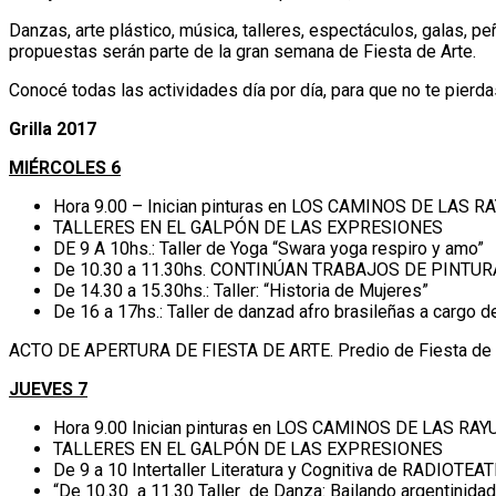
Danzas, arte plástico, música, talleres, espectáculos, galas, pe
propuestas serán parte de la gran semana de Fiesta de Arte.
Conocé todas las actividades día por día, para que no te pierda
Grilla 2017
MIÉRCOLES 6
Hora 9.00 – Inician pinturas en LOS CAMINOS DE LAS R
TALLERES EN EL GALPÓN DE LAS EXPRESIONES
DE 9 A 10hs.: Taller de Yoga “Swara yoga respiro y amo”
De 10.30 a 11.30hs. CONTINÚAN TRABAJOS DE PINTUR
De 14.30 a 15.30hs.: Taller: “Historia de Mujeres”
De 16 a 17hs.: Taller de danzad afro brasileñas a cargo d
ACTO DE APERTURA DE FIESTA DE ARTE. Predio de Fiesta de A
JUEVES 7
Hora 9.00 Inician pinturas en LOS CAMINOS DE LAS RA
TALLERES EN EL GALPÓN DE LAS EXPRESIONES
De 9 a 10 Intertaller Literatura y Cognitiva de RADIOTEA
“De 10.30 a 11.30 Taller de Danza: Bailando argentini