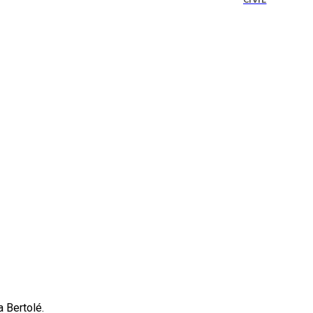
CIVIL
a Bertolé.