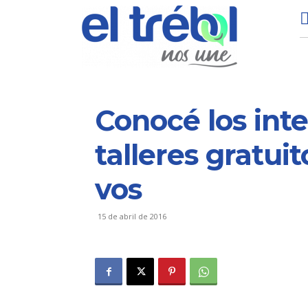
Conocé los int
talleres gratui
vos
15 de abril de 2016