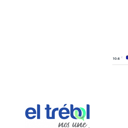
C
10.6