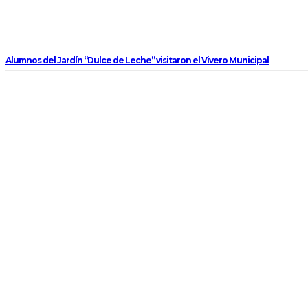
Alumnos del Jardín “Dulce de Leche” visitaron el Vivero Municipal