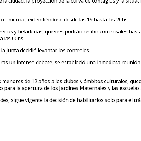
de la ciudad, la proyección de la curva de contagios y la situa
o comercial, extendiéndose desde las 19 hasta las 20hs.
zerías y heladerías, quienes podrán recibir comensales hasta
a las 00hs.
la Junta decidió levantar los controles.
tras un intenso debate, se estableció una inmediata reunión
os menores de 12 años a los clubes y ámbitos culturales, q
o para la apertura de los Jardines Maternales y las escuelas.
rdes, sigue vigente la decisión de habilitarlos solo para el t