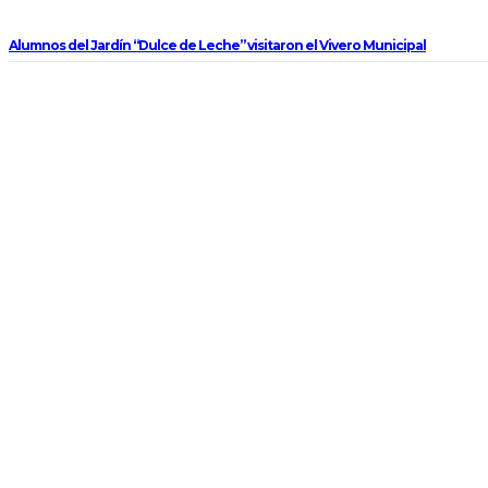
Alumnos del Jardín “Dulce de Leche” visitaron el Vivero Municipal