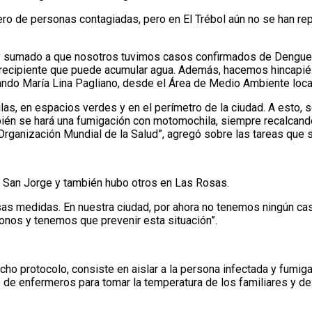
ro de personas contagiadas, pero en El Trébol aún no se han rep
 sumado a que nosotros tuvimos casos confirmados de Dengue 
 recipiente que puede acumular agua. Además, hacemos hincapié e
ndo María Lina Pagliano, desde el Área de Medio Ambiente loca
as, en espacios verdes y en el perímetro de la ciudad. A esto,
bién se hará una fumigación con motomochila, siempre recalcand
Organización Mundial de la Salud”, agregó sobre las tareas que se
e San Jorge y también hubo otros en Las Rosas.
sas medidas. En nuestra ciudad, por ahora no tenemos ningún caso
onos y tenemos que prevenir esta situación”.
ho protocolo, consiste en aislar a la persona infectada y fumigar
e enfermeros para tomar la temperatura de los familiares y de 