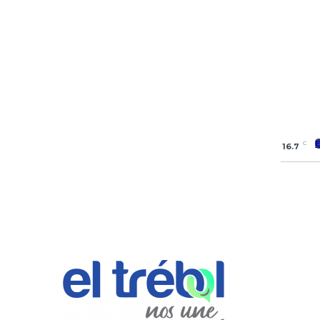
C
16.7