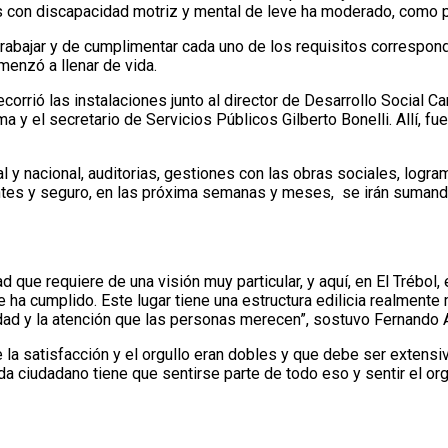
s con discapacidad motriz y mental de leve ha moderado, como p
rabajar y de cumplimentar cada uno de los requisitos correspondi
menzó a llenar de vida.
orrió las instalaciones junto al director de Desarrollo Social Ca
 el secretario de Servicios Públicos Gilberto Bonelli. Allí, fuero
 y nacional, auditorias, gestiones con las obras sociales, logra
entes y seguro, en las próxima semanas y meses, se irán suman
que requiere de una visión muy particular, y aquí, en El Trébol, el
 ha cumplido. Este lugar tiene una estructura edilicia realmente 
idad y la atención que las personas merecen”, sostuvo Fernando 
e la satisfacción y el orgullo eran dobles y que debe ser extensi
ada ciudadano tiene que sentirse parte de todo eso y sentir el or