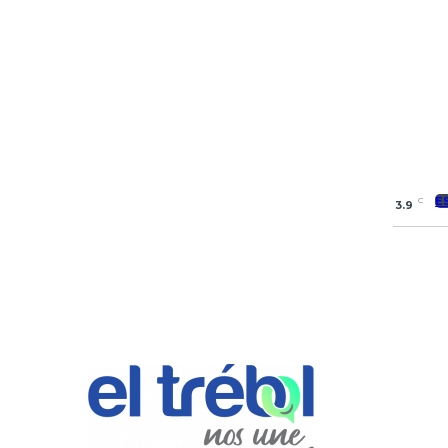
E
C
3.9