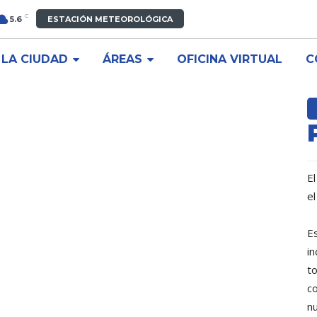
C
5.6
ESTACIÓN METEOROLÓGICA
LA CIUDAD
ÁREAS
OFICINA VIRTUAL
C
El
el
E
in
t
co
nu