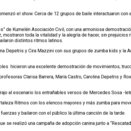
enzó el show. Cerca de 12 grupos de baile interactuaron con el p
s” de Kumelén Asociación Civil, con una armoniosa demostración 
straron toda la vitalidad y la alegría de hacer, sin prejuicios n
ilaron distintos ritmos latinos.
ina Depetris y Cira Mazzini con sus grupos de zumba kids y la 
obles hicieron una excelente demostración de movimientos, truc
rofesoras Clarisa Barrera, María Castro, Carolina Depetris y Ro
l, trajo al escenario los entrañables versos de Mercedes Sosa -le
ortaleza Ritmos con los elencos mayores y más zumba para mover 
 fuerzas y bailaron con el público la última canción de la tarde.
que se realizó una campaña de adopción canina junto a “Rescatad