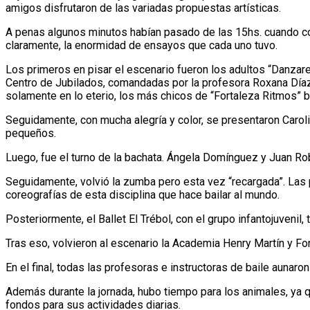
amigos disfrutaron de las variadas propuestas artísticas.
A penas algunos minutos habían pasado de las 15hs. cuando com
claramente, la enormidad de ensayos que cada uno tuvo.
Los primeros en pisar el escenario fueron los adultos “Danzare
Centro de Jubilados, comandadas por la profesora Roxana Díaz, mo
solamente en lo eterio, los más chicos de “Fortaleza Ritmos” ba
Seguidamente, con mucha alegría y color, se presentaron Carol
pequeños.
Luego, fue el turno de la bachata. Ángela Domínguez y Juan R
Seguidamente, volvió la zumba pero esta vez “recargada”. Las p
coreografías de esta disciplina que hace bailar al mundo.
Posteriormente, el Ballet El Trébol, con el grupo infantojuveni
Tras eso, volvieron al escenario la Academia Henry Martín y F
En el final, todas las profesoras e instructoras de baile aunaron
Además durante la jornada, hubo tiempo para los animales, ya 
fondos para sus actividades diarias.