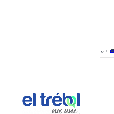
E
C
6.1