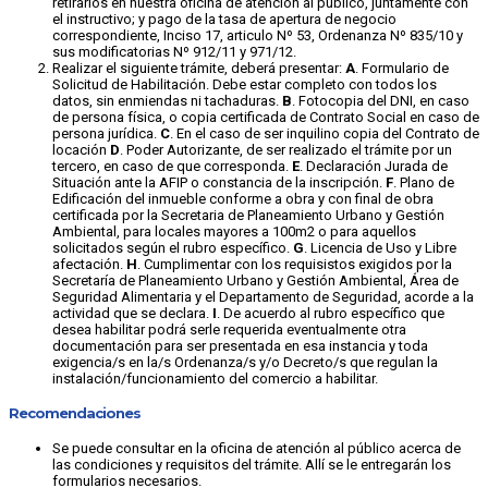
retirarlos en nuestra oficina de atención al público, juntamente con
el instructivo; y pago de la tasa de apertura de negocio
correspondiente, Inciso 17, articulo Nº 53, Ordenanza Nº 835/10 y
sus modificatorias Nº 912/11 y 971/12.
Realizar el siguiente trámite, deberá presentar:
A
. Formulario de
Solicitud de Habilitación. Debe estar completo con todos los
datos, sin enmiendas ni tachaduras.
B
. Fotocopia del DNI, en caso
de persona física, o copia certificada de Contrato Social en caso de
persona jurídica.
C
. En el caso de ser inquilino copia del Contrato de
locación
D
. Poder Autorizante, de ser realizado el trámite por un
tercero, en caso de que corresponda.
E
. Declaración Jurada de
Situación ante la AFIP o constancia de la inscripción.
F
. Plano de
Edificación del inmueble conforme a obra y con final de obra
certificada por la Secretaria de Planeamiento Urbano y Gestión
Ambiental, para locales mayores a 100m2 o para aquellos
solicitados según el rubro específico.
G
. Licencia de Uso y Libre
afectación.
H
. Cumplimentar con los requisistos exigidos por la
Secretaría de Planeamiento Urbano y Gestión Ambiental, Área de
Seguridad Alimentaria y el Departamento de Seguridad, acorde a la
actividad que se declara.
I
. De acuerdo al rubro específico que
desea habilitar podrá serle requerida eventualmente otra
documentación para ser presentada en esa instancia y toda
exigencia/s en la/s Ordenanza/s y/o Decreto/s que regulan la
instalación/funcionamiento del comercio a habilitar.
Recomendaciones
Se puede consultar en la oficina de atención al público acerca de
las condiciones y requisitos del trámite. Allí se le entregarán los
formularios necesarios.