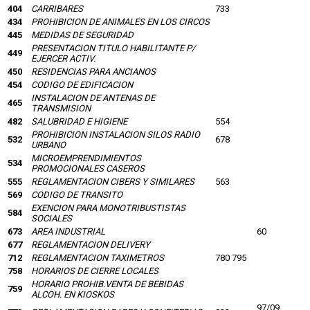
404
CARRIBARES
733
434
PROHIBICION DE ANIMALES EN LOS CIRCOS
445
MEDIDAS DE SEGURIDAD
PRESENTACION TITULO HABILITANTE P/
449
EJERCER ACTIV.
450
RESIDENCIAS PARA ANCIANOS
454
CODIGO DE EDIFICACION
INSTALACION DE ANTENAS DE
465
TRANSMISION
482
SALUBRIDAD E HIGIENE
554
PROHIBICION INSTALACION SILOS RADIO
532
678
URBANO
MICROEMPRENDIMIENTOS
534
PROMOCIONALES CASEROS
555
REGLAMENTACION CIBERS Y SIMILARES
563
569
CODIGO DE TRANSITO
EXENCION PARA MONOTRIBUSTISTAS
584
SOCIALES
673
AREA INDUSTRIAL
60
677
REGLAMENTACION DELIVERY
712
REGLAMENTACION TAXIMETROS
780 795
758
HORARIOS DE CIERRE LOCALES
HORARIO PROHIB.VENTA DE BEBIDAS
759
ALCOH. EN KIOSKOS
97/09