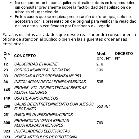
No se comprometa con alquileres ni realice obras en los inmuebles
sin consultar previamente sobre la factibilidad de habilitación del
rubro en el lugar elegido.
En los casos que se requiera presentación de fotocopia, solo se
aceptarán con la presentación del original para verificar la veracidad
de los datos, o certificadas por Escribano o Juzgado.
Para las distintas actividades que desee realizar podrá consultar en la
oficina de atención al público o bien en las siguientes ordenanzas
entre otras:
Ord.
Mod.
DECRETO
CONCEPTO
Nº
Ord. Nº
Nº
12
SALUBRIDAD E HIGIENE
218
23
CODIGO MUNICIPAL DE FALTAS
399
33
DEROGADA POR ORDENANZA Nº 953
36
INSTALACION DE GALPONES/FABRICAS
505
PROHIB. VTA. DE PIROTECNIA/ BEBIDAS
145
ALCOH. MENORES
149
USO DE AGROQUIMICOS
SALAS DE ENTRETENIMIENTO CON JUEGOS
200
563 784
ELECT./MEC.
251
PARQUES DIVERSIONES/CIRCOS
PROHIBICION VENTA BEBIDAS
300
763
ALCOHOLICAS A MENORES
323
INSTALADORES ELECTICISTAS
373
VENTA ARTICULOS DE PIROTECNIA