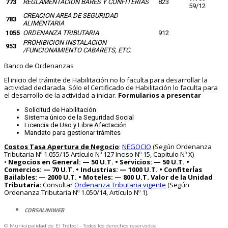
773
REGLAMENTACION BARES Y CONFITERIAS
823
59/12
CREACION AREA DE SEGURIDAD
783
ALIMENTARIA
1055
ORDENANZA TRIBUTARIA
912
PROHIBICION INSTALACION
953
/FUNCIONAMIENTO CABARETS, ETC.
Banco de Ordenanzas
El inicio del trámite de Habilitación no lo faculta para desarrollar la
actividad declarada. Sólo el Certificado de Habilitación lo faculta para
el desarrollo de la actividad a iniciar.
Formularios a presentar
Solicitud de Habilitación
Sistema único de la Seguridad Social
Licencia de Uso y Libre Afectación
Mandato para gestionar trámites
Costos Tasa Apertura de Negocio
:
NEGOCIO
(Según Ordenanza
Tributaria Nº 1.055/15 Artículo Nº 127 Inciso Nº 15, Capitulo Nº X)
•
Negocios en General: — 50 U.T.
• Servicios: — 50 U.T.
•
Comercios: — 70 U.T.
• Industrias: — 1000 U.T.
• ConfiterÍas
Bailables: — 2000 U.T.
• Moteles: — 800 U.T.
Valor de la Unidad
Tributaria
: Consultar
Ordenanza Tributaria vigente
(Según
Ordenanza Tributaria Nº 1.050/14, Artículo Nº 1).
CORSALINIWEB
© Municipalidad de El Trébol - Todos los derechos reservados