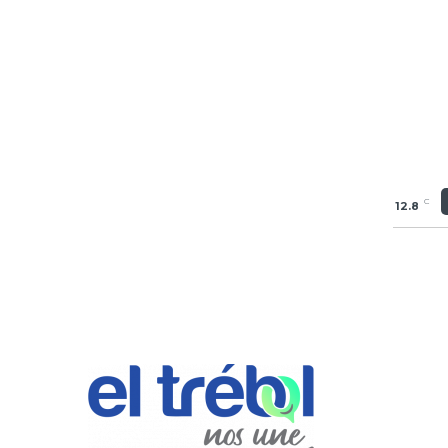
C
12.8