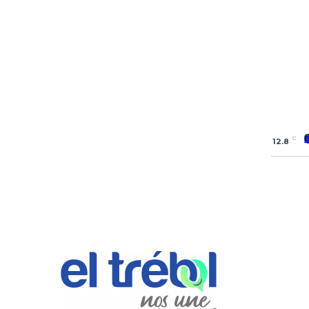
C
12.8