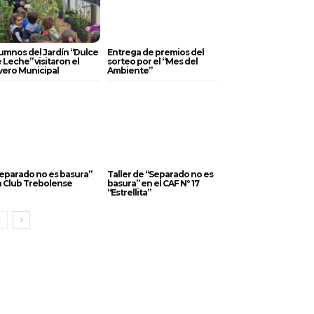
umnos del Jardín “Dulce
Entrega de premios del
 Leche” visitaron el
sorteo por el “Mes del
vero Municipal
Ambiente”
eparado no es basura”
Taller de “Separado no es
 Club Trebolense
basura” en el CAF Nº 17
“Estrellita”