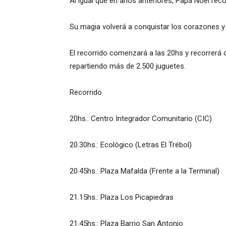
Al igual que en años anteriores, Papá Noel recor
Su magia volverá a conquistar los corazones y l
El recorrido comenzará a las 20hs y recorrerá c
repartiendo más de 2.500 juguetes.
Recorrido
20hs.: Centro Integrador Comunitario (CIC)
20.30hs.: Ecológico (Letras El Trébol)
20.45hs.: Plaza Mafalda (Frente a la Terminal)
21.15hs.: Plaza Los Picapiedras
21.45hs.: Plaza Barrio San Antonio