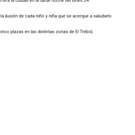
rerá la ciudad en la tarde noche del lunes 24.
a ilusión de cada niño y niña que se acerque a saludarlo.
inco plazas en las distintas zonas de El Trébol,