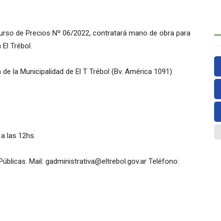
ncurso de Precios Nº 06/2022, contratará mano de obra para
 El Trébol.
e la Municipalidad de El T Trébol (Bv. América 1091)
a las 12hs.
blicas. Mail: gadministrativa@eltrebol.gov.ar Teléfono: