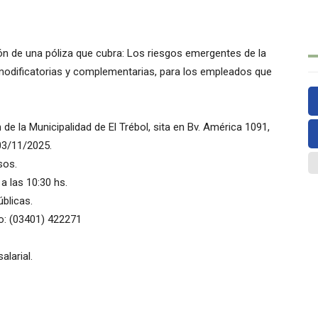
ión de una póliza que cubra: Los riesgos emergentes de la
 modificatorias y complementarias, para los empleados que
e la Municipalidad de El Trébol, sita en Bv. América 1091,
 03/11/2025.
sos.
 las 10:30 hs.
blicas.
no: (03401) 422271
larial.