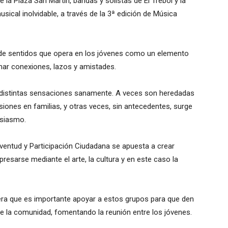
e la Plaza San Martín, bandas y solistas de El Trébol y la
ical inolvidable, a través de la 3ª edición de Música
de sentidos que opera en los jóvenes como un elemento
mar conexiones, lazos y amistades.
r distintas sensaciones sanamente. A veces son heredadas
iones en familias, y otras veces, sin antecedentes, surge
usiasmo.
ventud y Participación Ciudadana se apuesta a crear
esarse mediante el arte, la cultura y en este caso la
dera que es importante apoyar a estos grupos para que den
de la comunidad, fomentando la reunión entre los jóvenes.