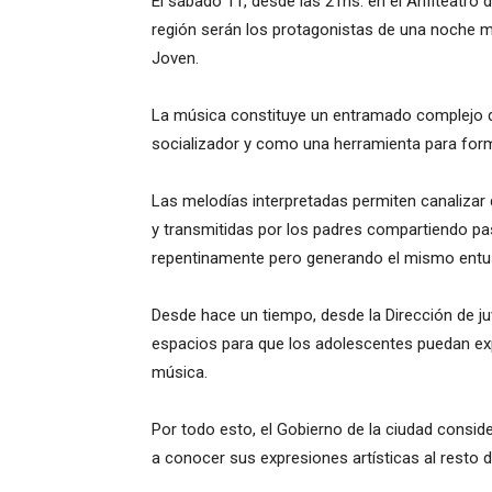
El sábado 11, desde las 21hs. en el Anfiteatro d
región serán los protagonistas de una noche mus
Joven.
La música constituye un entramado complejo 
socializador y como una herramienta para for
Las melodías interpretadas permiten canaliza
y transmitidas por los padres compartiendo pas
repentinamente pero generando el mismo ent
Desde hace un tiempo, desde la Dirección de ju
espacios para que los adolescentes puedan expr
música.
Por todo esto, el Gobierno de la ciudad consi
a conocer sus expresiones artísticas al resto 