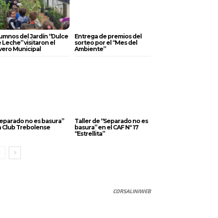
umnos del Jardín “Dulce
Entrega de premios del
 Leche” visitaron el
sorteo por el “Mes del
vero Municipal
Ambiente”
eparado no es basura”
Taller de “Separado no es
 Club Trebolense
basura” en el CAF Nº 17
“Estrellita”
CORSALINIWEB