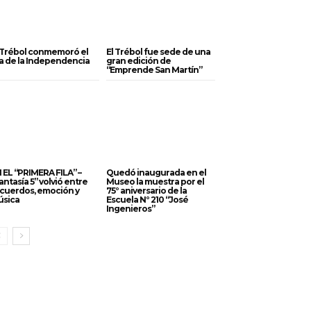
 Trébol conmemoró el
El Trébol fue sede de una
a de la Independencia
gran edición de
“Emprende San Martín”
 EL “PRIMERA FILA” –
Quedó inaugurada en el
antasía 5” volvió entre
Museo la muestra por el
cuerdos, emoción y
75° aniversario de la
sica
Escuela N° 210 “José
Ingenieros”