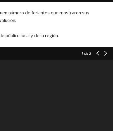
y buen número de feriantes que mostraron sus
olución.
 público local y de la región.
1
de 3