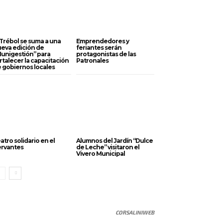
 Trébol se suma a una
Emprendedores y
eva edición de
feriantes serán
unigestión” para
protagonistas de las
rtalecer la capacitación
Patronales
 gobiernos locales
atro solidario en el
Alumnos del Jardín “Dulce
rvantes
de Leche” visitaron el
Vivero Municipal
CORSALINIWEB