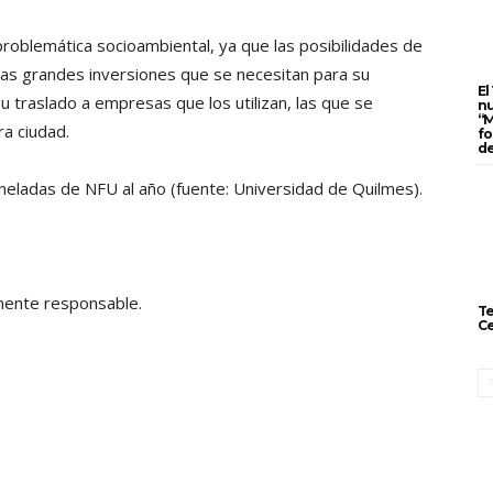
roblemática socioambiental, ya que las posibilidades de
 las grandes inversiones que se necesitan para su
El
su traslado a empresas que los utilizan, las que se
nu
“M
a ciudad.
fo
de
eladas de NFU al año (fuente: Universidad de Quilmes).
mente responsable.
Te
Ce