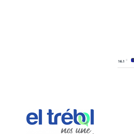
E
C
16.1