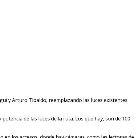
eguí y Arturo Tibaldo, reemplazando las luces existentes
 potencia de las luces de la ruta. Los que hay, son de 100
uso en los accesos, donde hay cámaras, como las lectoras de