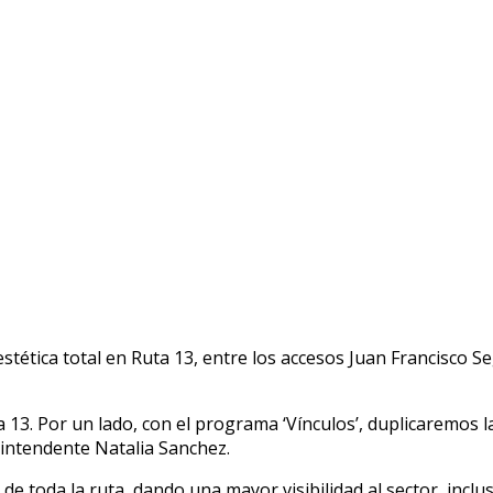
stética total en Ruta 13, entre los accesos Juan Francisco S
 13. Por un lado, con el programa ‘Vínculos’, duplicaremos la
 intendente Natalia Sanchez.
de toda la ruta, dando una mayor visibilidad al sector, incl