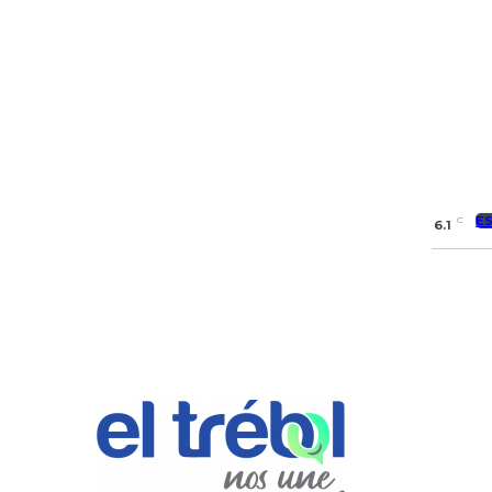
E
C
6.1