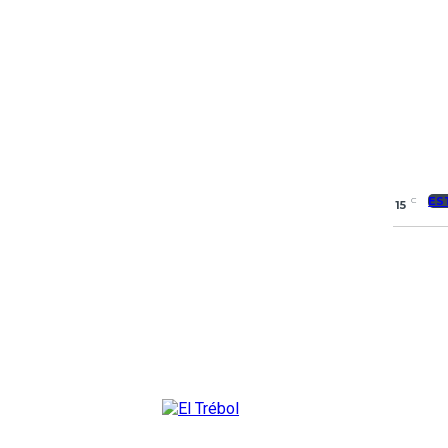
ES
C
15