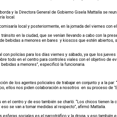
aborda y la Directora General de Gobierno Gisela Mattalía se reu
ía local.
comisaría local y posteriormente, en la jornada del viernes con e
 tránsito en la ciudad, que se venían llevando a cabo con la prese
 de bebidas a menores en bares y kioscos que estén abiertos, se
al con policías para los días viernes y sábado, ya que los jueves
obre todo en el centro para controles viales con el objetivo de evi
bebidas a menores”, especificó la funcionaria.
ón de los agentes policiales de trabajar en conjunto y a la par:
po, ellos nos piden colaboración a nosotros en su proceso de ‘S
en el centro y de eso también se charló. “Los chicos tienen la 
 eso se van a tomar medidas al respecto”, afirmó Mattalía.
s esferas sociales es el narcotráfico y la droga, y eso también