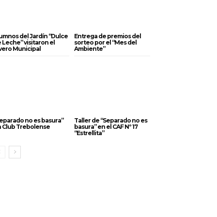
umnos del Jardín “Dulce
Entrega de premios del
 Leche” visitaron el
sorteo por el “Mes del
vero Municipal
Ambiente”
eparado no es basura”
Taller de “Separado no es
 Club Trebolense
basura” en el CAF Nº 17
“Estrellita”