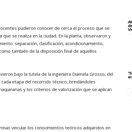
Al
de
 docentes pudieron conocer de cerca el proceso que se
Vi
a que se realiza en la ciudad. En la planta, observaron y
miento: separación, clasificación, acondicionamiento,
 como también de la disposición final de aquellos
“S
uvieron bajo la tutela de la ingeniera Diamela Grosso, del
en
n cada etapa del recorrido técnico, brindándoles
aquinarias y los criterios de valorización que se aplican
umnas vincular los conocimientos teóricos adquiridos en