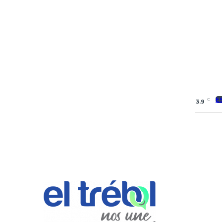
E
C
3.9