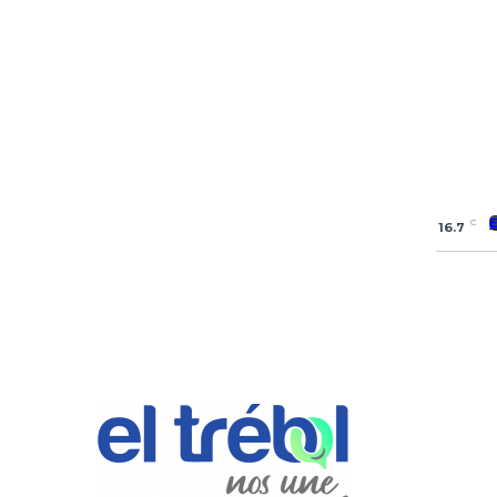
C
16.7