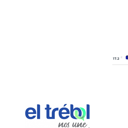
C
17.2