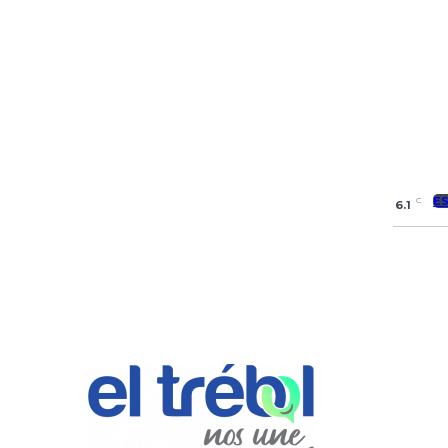
E
C
6.1