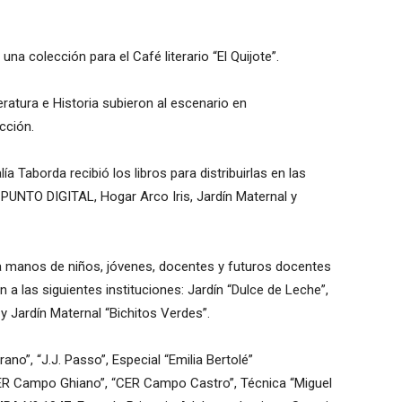
una colección para el Café literario “El Quijote”.
atura e Historia subieron al escenario en
cción.
a Taborda recibió los libros para distribuirlas en las
-PUNTO DIGITAL, Hogar Arco Iris, Jardín Maternal y
 a manos de niños, jóvenes, docentes y futuros docentes
ron a las siguientes instituciones: Jardín “Dulce de Leche”,
y Jardín Maternal “Bichitos Verdes”.
ano”, “J.J. Passo”, Especial “Emilia Bertolé”
CER Campo Ghiano”, “CER Campo Castro”, Técnica “Miguel