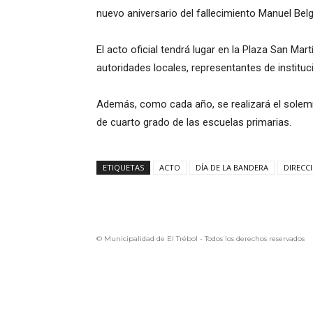
nuevo aniversario del fallecimiento Manuel Bel
El acto oficial tendrá lugar en la Plaza San Mar
autoridades locales, representantes de instituc
Además, como cada año, se realizará el solemn
de cuarto grado de las escuelas primarias.
ETIQUETAS
ACTO
DÍA DE LA BANDERA
DIRECC
© Municipalidad de El Trébol - Todos los derechos reservados