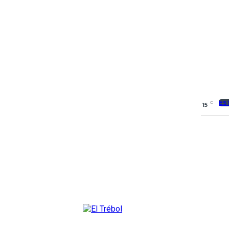
ES
C
15