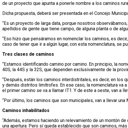
de un proyecto que apunta a ponerle nombre a los caminos rurale
Dicha propuesta, deberá ser presentada en el Concejo Municipa
“Es un proyecto de larga data, porque nosotros observábamos, q
apellidos de gente que tiene campo, de alguna planta o de algu
“Eso hizo que pensáramos en nomenclar los caminos, es decir, p
caso de tener que ir a algún lugar, con esta nomenclatura, se pu
Tres clases de caminos
“Estamos identificando camino por camino. En principio, la nome
40S, la 44S y la 32S, que dependen exclusivamente de la provin
“Después, están los caminos interdistritales, es decir, en lo
y demás distritos limítrofes. En ese caso, la nomenclatura va a se
el primer camino se va a llamar IT1. Y de este a oeste, van a l
“Por último, los caminos que son municipales, van a llevar una M
Caminos inhabilitados
“Además, estamos haciendo un relevamiento de un montón de c
una apertura. Pero sí queda establecido que son caminos, más a