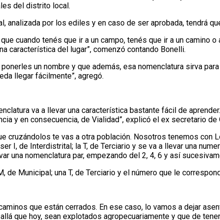
s del distrito local.
l, analizada por los ediles y en caso de ser aprobada, tendrá qu
ue cuando tenés que ir a un campo, tenés que ir a un camino o a
na característica del lugar”, comenzó contando Bonelli.
onerles un nombre y que además, esa nomenclatura sirva para inc
eda llegar fácilmente”, agregó.
nclatura va a llevar una característica bastante fácil de aprende
cia y en consecuencia, de Vialidad”, explicó el ex secretario de
s que cruzándolos te vas a otra población. Nosotros tenemos con
r I, de Interdistrital; la T, de Terciario y se va a llevar una num
levar una nomenclatura par, empezando del 2, 4, 6 y así sucesivam
, de Municipal; una T, de Terciario y el número que le corresponda
aminos que están cerrados. En ese caso, lo vamos a dejar asen
llá que hoy, sean explotados agropecuariamente y que de tener l